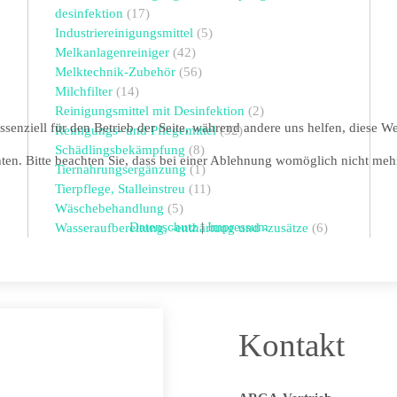
desinfektion
(17)
Industriereinigungsmittel
(5)
Melkanlagenreiniger
(42)
Melktechnik-Zubehör
(56)
Milchfilter
(14)
Reinigungsmittel mit Desinfektion
(2)
ssenziell für den Betrieb der Seite, während andere uns helfen, diese W
Reinigungs- und Pflegemittel
(32)
Schädlingsbekämpfung
(8)
ten. Bitte beachten Sie, dass bei einer Ablehnung womöglich nicht mehr 
Tiernahrungsergänzung
(1)
Tierpflege, Stalleinstreu
(11)
Wäschebehandlung
(5)
Datenschutz
|
Impressum
Wasseraufbereitung, -enthärtung und -zusätze
(6)
Kontakt