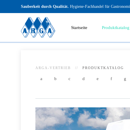
Sauberkeit durch Qualität.
Hygiene-Fachhandel für Gastronomie
Startseite
Produktkatalog
ARGA-VERTRIEB
PRODUKTKATALOG
a
b
c
d
e
f
g