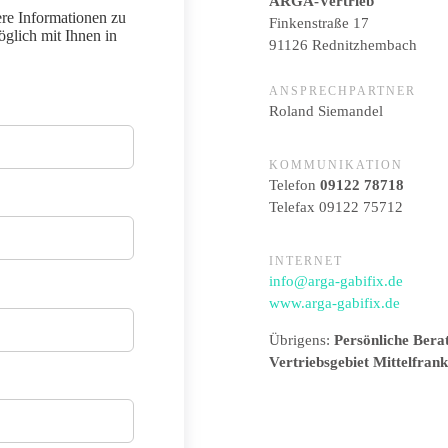
ARGA-Vertrieb
ere Informationen zu
Finkenstraße 17
öglich mit Ihnen in
91126 Rednitzhembach
ANSPRECHPARTNER
Roland Siemandel
KOMMUNIKATION
Telefon
09122 78718
Telefax 09122 75712
INTERNET
info@arga-gabifix.de
www.arga-gabifix.de
Übrigens:
Persönliche Bera
Vertriebsgebiet Mittelfran