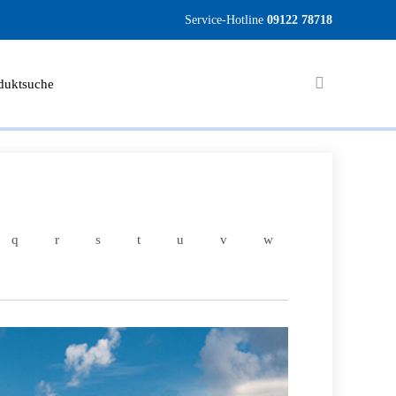
Service-Hotline
09122 78718
duktsuche
q
r
s
t
u
v
w