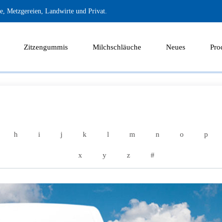
, Metzgereien, Landwirte und Privat.
Zitzengummis
Milchschläuche
Neues
Pro
h
i
j
k
l
m
n
o
p
x
y
z
#