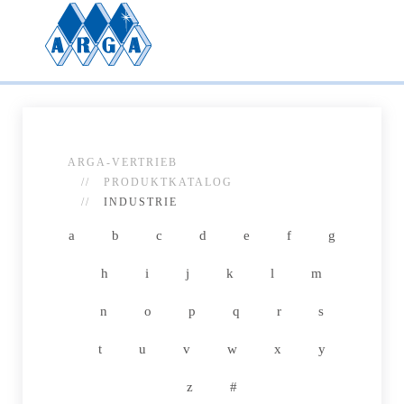
ARGA-VERTRIEB
PRODUKTKATALOG
INDUSTRIE
a
b
c
d
e
f
g
h
i
j
k
l
m
n
o
p
q
r
s
t
u
v
w
x
y
z
#