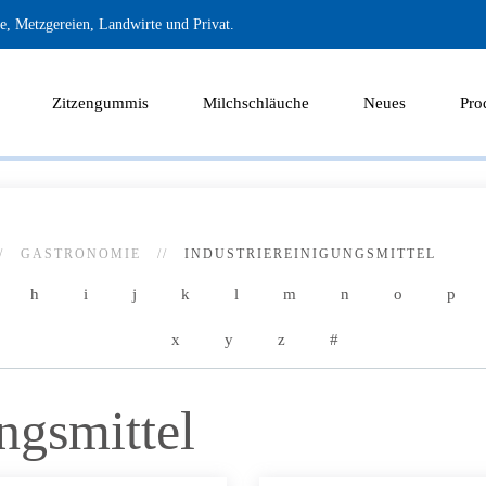
, Metzgereien, Landwirte und Privat.
Zitzengummis
Milchschläuche
Neues
Pro
GASTRONOMIE
INDUSTRIEREINIGUNGSMITTEL
h
i
j
k
l
m
n
o
p
x
y
z
#
ngsmittel