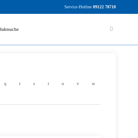
Service-Hotline
09122 78718
duktsuche
q
r
s
t
u
v
w