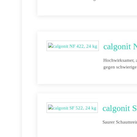
calgonit 
Hochwirksamer, a
gegen schwierig
calgonit 
Saurer Schaumrein