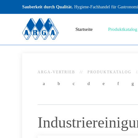
Sauberkeit durch Qualität.
Hygiene-Fachhandel für Gastronomie
Startseite
Produktkatalog
ARGA-VERTRIEB
PRODUKTKATALOG
a
b
c
d
e
f
g
Industriereinigu