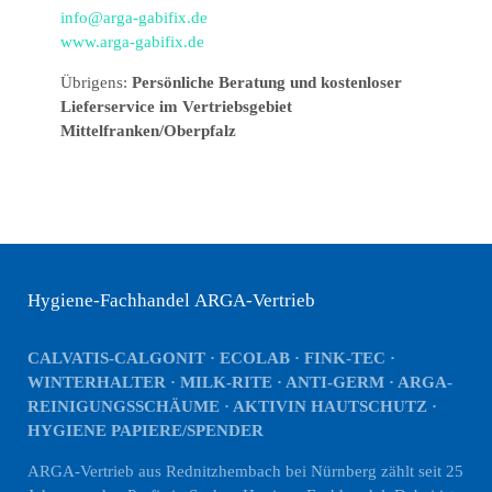
info@arga-gabifix.de
www.arga-gabifix.de
Übrigens:
Persönliche Beratung und kostenloser
Lieferservice im Vertriebsgebiet
Mittelfranken/Oberpfalz
Hygiene-Fachhandel ARGA-Vertrieb
CALVATIS-CALGONIT · ECOLAB · FINK-TEC ·
WINTERHALTER · MILK-RITE · ANTI-GERM · ARGA-
REINIGUNGSSCHÄUME · AKTIVIN HAUTSCHUTZ ·
HYGIENE PAPIERE/SPENDER
ARGA-Vertrieb aus Rednitzhembach bei Nürnberg zählt seit 25